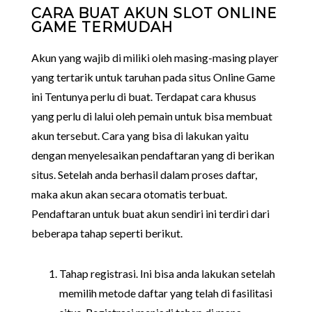
CARA BUAT AKUN SLOT ONLINE
GAME TERMUDAH
Akun yang wajib di miliki oleh masing-masing player
yang tertarik untuk taruhan pada situs Online Game
ini Tentunya perlu di buat. Terdapat cara khusus
yang perlu di lalui oleh pemain untuk bisa membuat
akun tersebut. Cara yang bisa di lakukan yaitu
dengan menyelesaikan pendaftaran yang di berikan
situs. Setelah anda berhasil dalam proses daftar,
maka akun akan secara otomatis terbuat.
Pendaftaran untuk buat akun sendiri ini terdiri dari
beberapa tahap seperti berikut.
Tahap registrasi. Ini bisa anda lakukan setelah
memilih metode daftar yang telah di fasilitasi