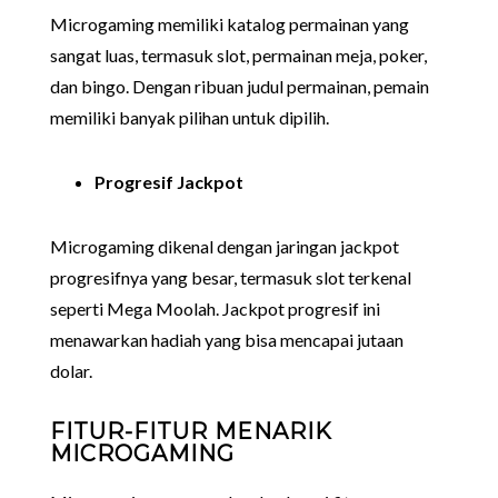
Microgaming memiliki katalog permainan yang
sangat luas, termasuk slot, permainan meja, poker,
dan bingo. Dengan ribuan judul permainan, pemain
memiliki banyak pilihan untuk dipilih.
Progresif Jackpot
Microgaming dikenal dengan jaringan jackpot
progresifnya yang besar, termasuk slot terkenal
seperti Mega Moolah. Jackpot progresif ini
menawarkan hadiah yang bisa mencapai jutaan
dolar.
FITUR-FITUR MENARIK
MICROGAMING