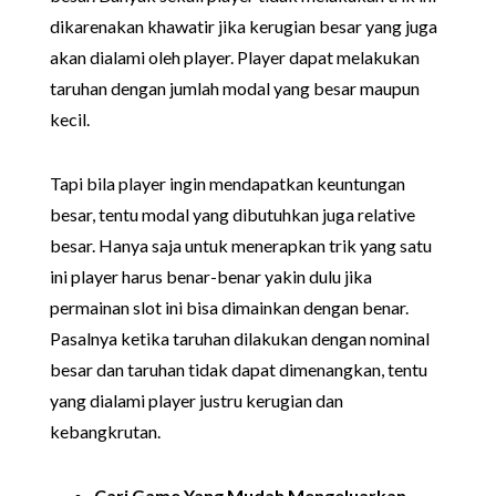
dikarenakan khawatir jika kerugian besar yang juga
akan dialami oleh player. Player dapat melakukan
taruhan dengan jumlah modal yang besar maupun
kecil.
Tapi bila player ingin mendapatkan keuntungan
besar, tentu modal yang dibutuhkan juga relative
besar. Hanya saja untuk menerapkan trik yang satu
ini player harus benar-benar yakin dulu jika
permainan slot ini bisa dimainkan dengan benar.
Pasalnya ketika taruhan dilakukan dengan nominal
besar dan taruhan tidak dapat dimenangkan, tentu
yang dialami player justru kerugian dan
kebangkrutan.
Cari Game Yang Mudah Mengeluarkan