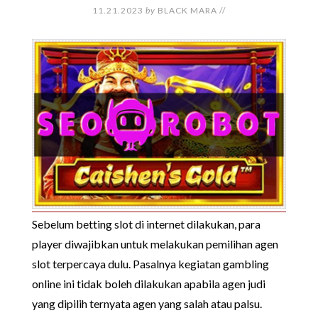
11.21.2023
by
BLACK MARA
//
Sebelum betting slot di internet dilakukan, para
player diwajibkan untuk melakukan pemilihan agen
slot terpercaya dulu. Pasalnya kegiatan gambling
online ini tidak boleh dilakukan apabila agen judi
yang dipilih ternyata agen yang salah atau palsu.