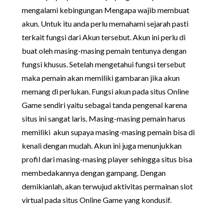
mengalami kebingungan Mengapa wajib membuat
akun. Untuk itu anda perlu memahami sejarah pasti
terkait fungsi dari Akun tersebut. Akun ini perlu di
buat oleh masing-masing pemain tentunya dengan
fungsi khusus. Setelah mengetahui fungsi tersebut
maka pemain akan memiliki gambaran jika akun
memang di perlukan. Fungsi akun pada situs Online
Game sendiri yaitu sebagai tanda pengenal karena
situs ini sangat laris. Masing-masing pemain harus
memiliki akun supaya masing-masing pemain bisa di
kenali dengan mudah. Akun ini juga menunjukkan
profil dari masing-masing player sehingga situs bisa
membedakannya dengan gampang. Dengan
demikianlah, akan terwujud aktivitas permainan slot
virtual pada situs Online Game yang kondusif.