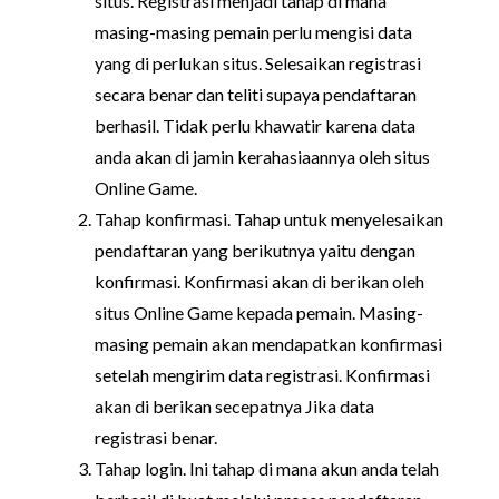
situs. Registrasi menjadi tahap di mana
masing-masing pemain perlu mengisi data
yang di perlukan situs. Selesaikan registrasi
secara benar dan teliti supaya pendaftaran
berhasil. Tidak perlu khawatir karena data
anda akan di jamin kerahasiaannya oleh situs
Online Game.
Tahap konfirmasi. Tahap untuk menyelesaikan
pendaftaran yang berikutnya yaitu dengan
konfirmasi. Konfirmasi akan di berikan oleh
situs Online Game kepada pemain. Masing-
masing pemain akan mendapatkan konfirmasi
setelah mengirim data registrasi. Konfirmasi
akan di berikan secepatnya Jika data
registrasi benar.
Tahap login. Ini tahap di mana akun anda telah