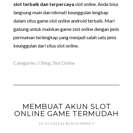
slot terbaik dan terpercaya
slot online. Anda bisa
langsung main dan nikmati keunggulan lengkap
dalam situs game slot online android terbaik. Mari
gabung untuk mainkan game slot online dengan jenis
permainan terlengkap yang menjadi salah satu jenis
keunggulan dari situs slot online.
Categories //
Blog
,
Slot Online
MEMBUAT AKUN SLOT
ONLINE GAME TERMUDAH
12.20.2023
by
BLACK MARA
//