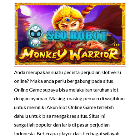
Anda merupakan suatu pecinta perjudian slot versi
online? Maka anda perlu bergabung pada situs
Online Game supaya bisa melakukan taruhan slot
dengan nyaman. Masing-masing pemain di wajibkan
untuk memiliki Akun Slot Online Game terlebih
dahulu untuk bisa mengakses situs. Situs ini
sangatlah populer dan laris di pasar perjudian
Indonesia. Beberapa player dari berbagai wilayah