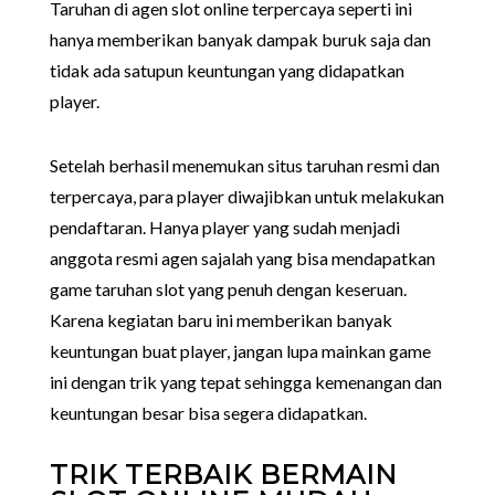
Taruhan di agen
slot online terpercaya
seperti ini
hanya memberikan banyak dampak buruk saja dan
tidak ada satupun keuntungan yang didapatkan
player.
Setelah berhasil menemukan situs taruhan resmi dan
terpercaya, para player diwajibkan untuk melakukan
pendaftaran. Hanya player yang sudah menjadi
anggota resmi agen sajalah yang bisa mendapatkan
game taruhan slot yang penuh dengan keseruan.
Karena kegiatan baru ini memberikan banyak
keuntungan buat player, jangan lupa mainkan game
ini dengan trik yang tepat sehingga kemenangan dan
keuntungan besar bisa segera didapatkan.
TRIK TERBAIK BERMAIN