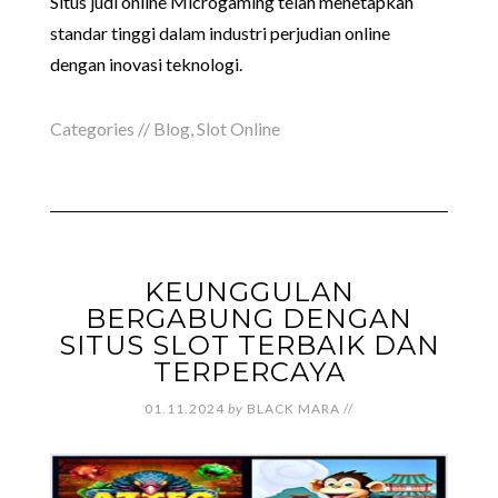
Situs judi online Microgaming telah menetapkan
standar tinggi dalam industri perjudian online
dengan inovasi teknologi.
Categories //
Blog
,
Slot Online
KEUNGGULAN
BERGABUNG DENGAN
SITUS SLOT TERBAIK DAN
TERPERCAYA
01.11.2024
by
BLACK MARA
//