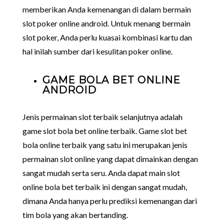
memberikan Anda kemenangan di dalam bermain
slot poker online android. Untuk menang bermain
slot poker, Anda perlu kuasai kombinasi kartu dan
hal inilah sumber dari kesulitan poker online.
GAME BOLA BET ONLINE
ANDROID
Jenis permainan slot terbaik selanjutnya adalah
game slot bola bet online terbaik. Game slot bet
bola online terbaik yang satu ini merupakan jenis
permainan slot online yang dapat dimainkan dengan
sangat mudah serta seru. Anda dapat main slot
online bola bet terbaik ini dengan sangat mudah,
dimana Anda hanya perlu prediksi kemenangan dari
tim bola yang akan bertanding.