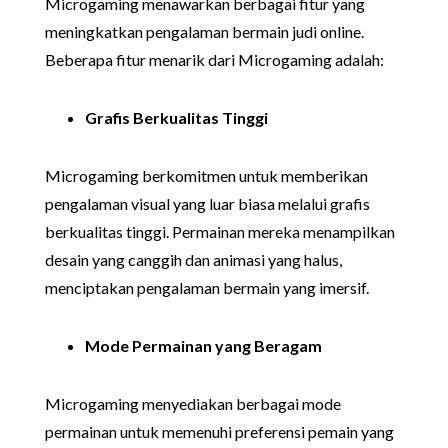
Microgaming menawarkan berbagai fitur yang
meningkatkan pengalaman bermain judi online.
Beberapa fitur menarik dari Microgaming adalah:
Grafis Berkualitas Tinggi
Microgaming berkomitmen untuk memberikan
pengalaman visual yang luar biasa melalui grafis
berkualitas tinggi. Permainan mereka menampilkan
desain yang canggih dan animasi yang halus,
menciptakan pengalaman bermain yang imersif.
Mode Permainan yang Beragam
Microgaming menyediakan berbagai mode
permainan untuk memenuhi preferensi pemain yang